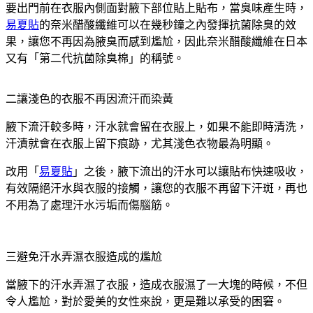
要出門前在衣服內側面對腋下部位貼上貼布，當臭味產生時，
易夏貼
的奈米醋酸纖維可以在幾秒鐘之內發揮抗菌除臭的效
果，讓您不再因為腋臭而感到尷尬，因此奈米醋酸纖維在日本
又有「第二代抗菌除臭棉」的稱號。
二讓淺色的衣服不再因流汗而染黃
腋下流汗較多時，汗水就會留在衣服上，如果不能即時清洗，
汗漬就會在衣服上留下痕跡，尤其淺色衣物最為明顯。
改用「
易夏貼
」之後，腋下流出的汗水可以讓貼布快速吸收，
有效隔絕汗水與衣服的接觸，讓您的衣服不再留下汗斑，再也
不用為了處理汗水污垢而傷腦筋。
三避免汗水弄濕衣服造成的尷尬
當腋下的汗水弄濕了衣服，造成衣服濕了一大塊的時候，不但
令人尷尬，對於愛美的女性來說，更是難以承受的困窘。