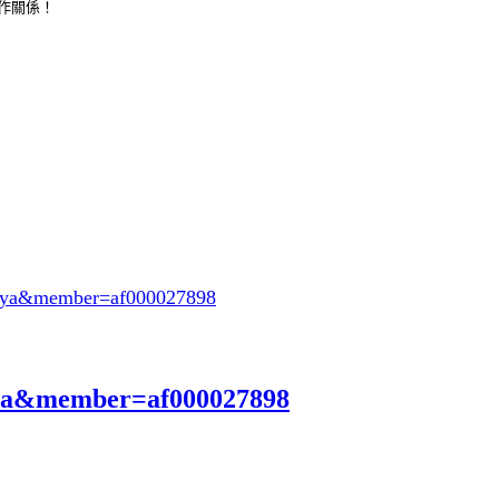
合作關係！
oeya&member=af000027898
eya&member=af000027898