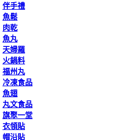
伴手禮
魚鬆
肉乾
魚丸
天婦羅
火鍋料
福州丸
冷凍食品
魚翅
丸文食品
旗聚一堂
衣領貼
帽沿貼