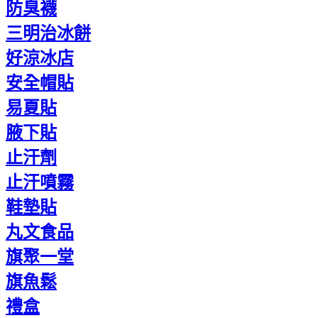
防臭襪
三明治冰餅
好涼冰店
安全帽貼
易夏貼
腋下貼
止汗劑
止汗噴霧
鞋墊貼
丸文食品
旗聚一堂
旗魚鬆
禮盒