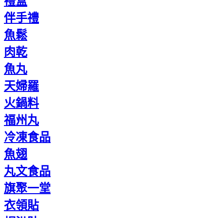
禮盒
伴手禮
魚鬆
肉乾
魚丸
天婦羅
火鍋料
福州丸
冷凍食品
魚翅
丸文食品
旗聚一堂
衣領貼