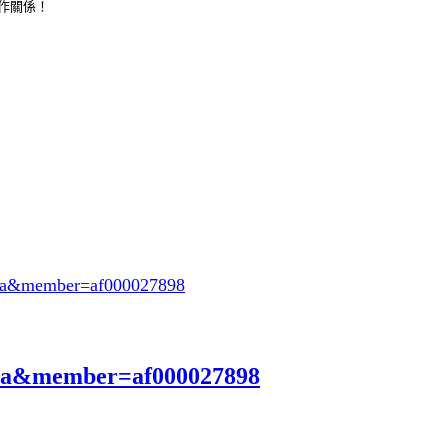
合作關係！
eya&member=af000027898
eya&member=af000027898