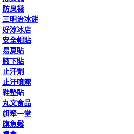
防臭襪
三明治冰餅
好涼冰店
安全帽貼
易夏貼
腋下貼
止汗劑
止汗噴霧
鞋墊貼
丸文食品
旗聚一堂
旗魚鬆